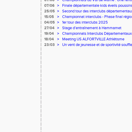
07/06
>
Championnats du Val de Marne : Une rentré
athlètes
07/06
>
Finale départementale kids éveils poussin
Alfortville
25/05
>
Second tour des interclubs départementau
15/05
>
Championnat interclubs - Phase final régio
04/05
>
1er tour des interclubs 2025
27/04
>
Stage d'entraînement à Hammamet
19/04
>
Championnats Interclubs Départementaux
18/04
>
Meeting US ALFORTVILLE Athlétisme
23/03
>
Un vent de jeunesse et de sportivité souffle 