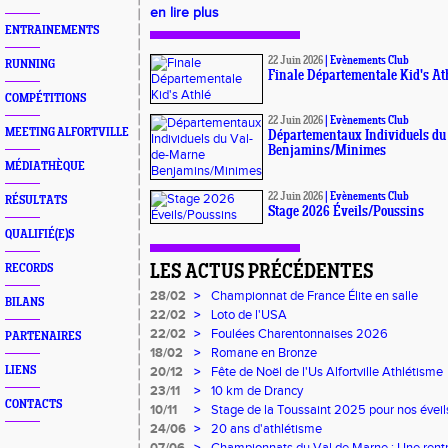
en lire plus
ENTRAINEMENTS
22 Juin 2026
|
Evènements Club
RUNNING
Finale Départementale Kid's At
COMPÉTITIONS
22 Juin 2026
|
Evènements Club
MEETING ALFORTVILLE
Départementaux Individuels du
Benjamins/Minimes
MÉDIATHÈQUE
22 Juin 2026
|
Evènements Club
RÉSULTATS
Stage 2026 Éveils/Poussins
QUALIFIÉ(E)S
RECORDS
LES ACTUS PRÉCÉDENTES
28/02
>
Championnat de France Élite en salle
BILANS
22/02
>
Loto de l'USA
22/02
>
Foulées Charentonnaises 2026
PARTENAIRES
18/02
>
Romane en Bronze
LIENS
20/12
>
Fête de Noël de l'Us Alfortville Athlétisme
23/11
>
10 km de Drancy
CONTACTS
10/11
>
Stage de la Toussaint 2025 pour nos éveil
24/06
>
20 ans d'athlétisme